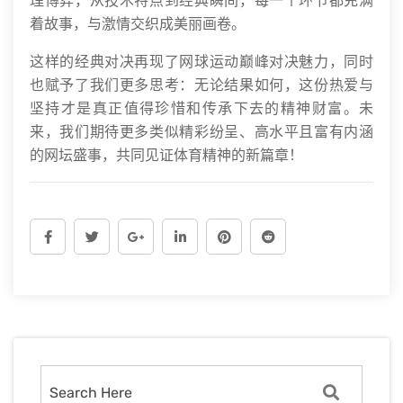
理博弈，从技术特点到经典瞬间，每一个环节都充满
着故事，与激情交织成美丽画卷。
这样的经典对决再现了网球运动巅峰对决魅力，同时
也赋予了我们更多思考：无论结果如何，这份热爱与
坚持才是真正值得珍惜和传承下去的精神财富。未
来，我们期待更多类似精彩纷呈、高水平且富有内涵
的网坛盛事，共同见证体育精神的新篇章！