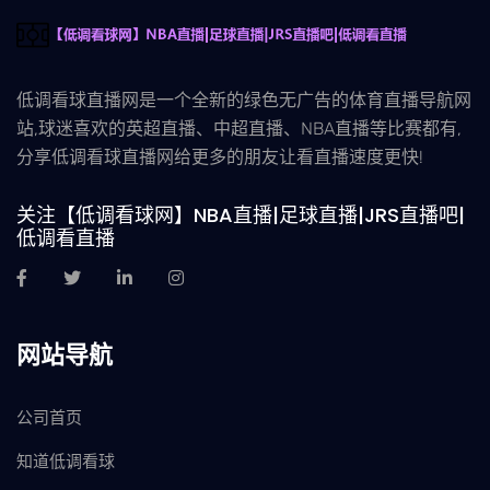
低调看球直播网是一个全新的绿色无广告的体育直播导航网
站,球迷喜欢的英超直播、中超直播、NBA直播等比赛都有,
分享低调看球直播网给更多的朋友让看直播速度更快!
关注【低调看球网】NBA直播|足球直播|JRS直播吧|
低调看直播
网站导航
公司首页
知道低调看球