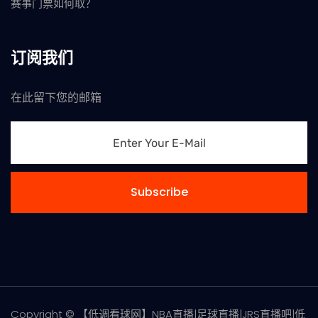
赛事门票如何取？
订阅我们
在此留下您的邮箱
Subscribe
Copyright © 【低调看球网】NBA直播|足球直播|JRS直播吧|低