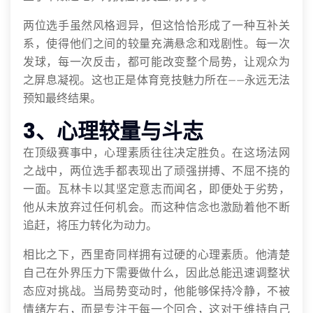
两位选手虽然风格迥异，但这恰恰形成了一种互补关
系，使得他们之间的较量充满悬念和戏剧性。每一次
发球，每一次反击，都可能改变整个局势，让观众为
之屏息凝视。这也正是体育竞技魅力所在——永远无法
预知最终结果。
3、心理较量与斗志
在顶级赛事中，心理素质往往决定胜负。在这场法网
之战中，两位选手都表现出了顽强拼搏、不屈不挠的
一面。瓦林卡以其坚定意志而闻名，即便处于劣势，
他从未放弃过任何机会。而这种信念也激励着他不断
追赶，将压力转化为动力。
相比之下，西里奇同样拥有过硬的心理素质。他清楚
自己在外界压力下需要做什么，因此总能迅速调整状
态应对挑战。当局势变动时，他能够保持冷静，不被
情绪左右，而是专注于每一个回合，这对于维持自己