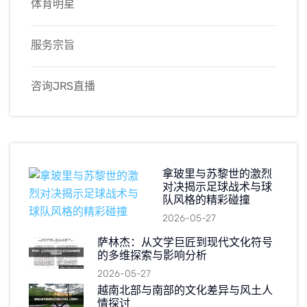
体育明星
服务宗旨
咨询JRS直播
拿玻里与苏黎世的激烈
对决揭示足球战术与球
队风格的精彩碰撞
2026-05-27
萨林杰：从文学巨匠到现代文化符号
的多维探索与影响分析
2026-05-27
越南北部与南部的文化差异与风土人
情探讨