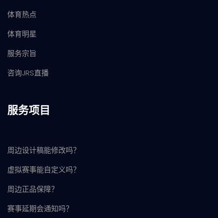
体育热点
体育明星
服务宗旨
咨询JRS直播
服务项目
周边设计稿能修改吗？
虚拟赛事能自定义吗？
周边正品保障？
赛事延期会通知吗？