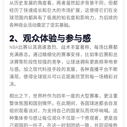
从历史发展的角度看，两者虽然起步背景不同，但都
经历了快速成长和巨大的市场扩展，这使得它们在全
球范围内都具有了极高的知名度和影响力，为后续的
各种商业活动奠定了坚实基础。
2、观众体验与参与感
NBA比赛以其高速激烈、战术丰富著称，每场比赛都
充满悬念。通过精细化的赛事安排，比如季后赛和总
决赛等阶段性较强的竞争，让球迷拥有更高频率地参
与感。加之现代科技手段的发展，各种直播平台不断
涌现，使得全球观众可以近距离欣赏到每一场精彩对
决。
相比之下，世界杯作为四年一度的大型赛事，更注重
整体氛围和国别情怀。在此期间，各国球迷都会自发
组织观看派对，为支持自己的国家队而欢呼呐喊。这
种集体参与感让每位观众不仅是一个旁观者，更是自
己祖国的一份子，在这一时刻团结一致，共同迎接胜