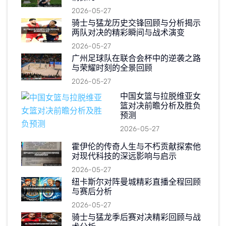
2026-05-27
骑士与猛龙历史交锋回顾与分析揭示
两队对决的精彩瞬间与战术演变
2026-05-27
广州足球队在联合会杯中的逆袭之路
与荣耀时刻的全景回顾
2026-05-27
中国女篮与拉脱维亚女
篮对决前瞻分析及胜负
预测
2026-05-27
霍伊伦的传奇人生与不朽贡献探索他
对现代科技的深远影响与启示
2026-05-27
纽卡斯尔对阵曼城精彩直播全程回顾
与赛后分析
2026-05-27
骑士与猛龙季后赛对决精彩回顾与战