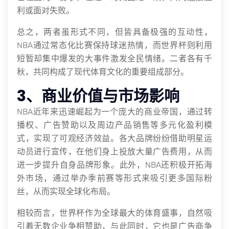
利或面对失败。
总之，两者虽形式不同，但皆具备极强的互动性，
NBA通过常态化比赛保持球迷热情，而世界杯则利用
短暂却集中爆发的大事件激发全民情绪。二者各有千
秋，共同构成了现代体育文化的重要组成部分。
3、商业价值与市场影响
NBA近年来迅速崛起为一个庞大的商业帝国，通过转
播权、广告赞助以及周边产品销售等多元化盈利模
式，实现了可观经济效益。各大品牌纷纷借助明星运
动员进行宣传，在他们身上投放大量广告费用，从而
进一步提升自身品牌形象。此外，NBA还积极开拓海
外市场，通过举办季前赛等形式来吸引更多国际粉
丝，从而实现全球化布局。
相较而言，世界杯作为全球最大的体育盛事，自然吸
引着无数企业争相赞助，与此同时，它也是广告商争