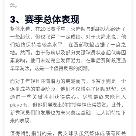
念。
3、赛季总体表现
整体来看，在2016赛季中，火箭队与鹈鹕队都经历了
一些起伏，但也取得了一定成绩。对于火箭来说，他
们始终保持着较高水平，在西部联盟占据了一席之
地。然而，由于伤病以及部分关键球员状态起伏等因
素影响，他们未能完全发挥潜力，在季后赛阶段遭遇
早早淘汰，这是一个值得反思的问题。
而对于年轻且充满潜力的鹈鹕而言，本赛季则是一个
逐步成熟的重要阶段。他们不仅增强了团队默契，还
通过一些关键胜利获得信心。尽管最终未能闯入
playoffs，但他们展现出的拼搏精神值得赞赏。此外，
新秀球员们的发展也为未来奠定基础，让人期待接下
来的表现。
值得特别指出的是，两支球队虽然整体成绩有所差