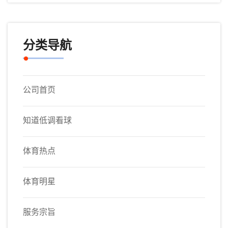
分类导航
公司首页
知道低调看球
体育热点
体育明星
服务宗旨