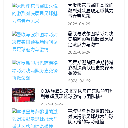
大阪樱花与馨田喜悦的
激烈对决展现足球魅力
与青春风采
2026-06-29
曼联与波尔图精彩对决
集锦回顾赛场瞬间尽显
足球魅力与激情
2026-06-29
瓦罗斯迎战巴萨期待精
彩对决两队历史交锋再
掀波澜
2026-06-29
CBA巅峰对决北京队与广东队争夺胜
利荣耀展现篮球激情与团队精神
2026-06-29
拿玻里与苏黎世的激烈
对决揭示足球战术与球
队风格的精彩碰撞