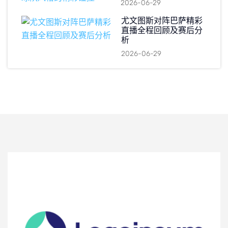
2026-06-29
尤文图斯对阵巴萨精彩
直播全程回顾及赛后分
析
2026-06-29