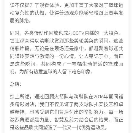
读不仅提升了观看体验，更加丰富了大家对于篮球运
动复杂性的认知，使得普通观众能够轻松跟上赛事发
展的脉络。
同时，各类慢动作回放也成为CCTV直播的一大特色，
它让观众得以清晰欣赏到那些美轮美奂的瞬间。这些
精彩片段，无论是在现场还是家中，都凝聚着球迷共
同追逐梦想与激情的一份心情，让人铭记于心。而正
是这些瞬间，共同构成了一幅幅生动鲜活的篮球画
卷，为所有热爱篮球的人留下难忘印象。
总结：
综上所述，通过回顾火箭队与鹈鹕队在2016年期间诸
多精彩对决，我们不仅见证了两支球队扎实技艺和卓
越精神，也感受到它们背后付出的辛勤努力。每一场
激烈角逐都是力量、智慧及毅力结合后的结果，而正
是这些品质共同塑造了一代又一代优秀运动员。