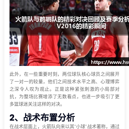
此外，在一些重要时刻，两位球队核心球员之间展开
了一对一的较量，他们之间技术水平之高、心理博弈
之深令人叹为观止。正是这种紧张刺激的小局部对
抗，为整场比赛增添了无数看点，也进一步吸引了更
多篮球迷关注这样的对决。
2、战术布置分析
在战术层面上，火箭队向来以其“小球”战术著称，通过