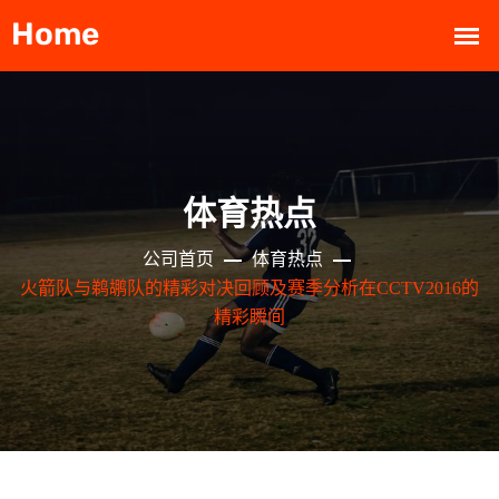
体育热点
公司首页
体育热点
火箭队与鹈鹕队的精彩对决回顾及赛季分析在CCTV2016的
精彩瞬间