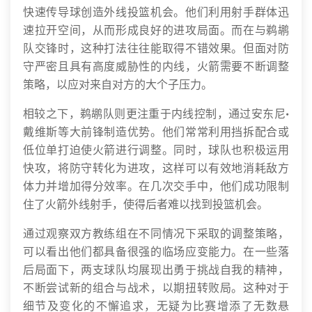
快速传导球创造外线投篮机会。他们利用射手群体迅
速拉开空间，从而形成良好的进攻局面。而在与鹈鹕
队交锋时，这种打法往往能取得不错效果。但面对防
守严密且具有高度威胁性的内线，火箭需要不断调整
策略，以应对来自对方的大个子压力。
相较之下，鹈鹕队则更注重于内线控制，通过安东尼·
戴维斯等大前锋制造优势。他们常常利用挡拆配合或
低位单打迫使火箭进行调整。同时，球队也积极运用
快攻，将防守转化为进攻，这样可以有效地消耗敌方
体力并增加得分效率。在几次交手中，他们成功限制
住了火箭外线射手，使得后者难以找到投篮机会。
通过观察双方教练组在不同情况下采取的调整策略，
可以看出他们都具备很强的临场应变能力。在一些落
后局面下，两支球队均展现出勇于挑战自我的精神，
不断尝试新的组合与战术，以期扭转败局。这种对于
细节及变化的不懈追求，无疑为比赛增添了无数悬