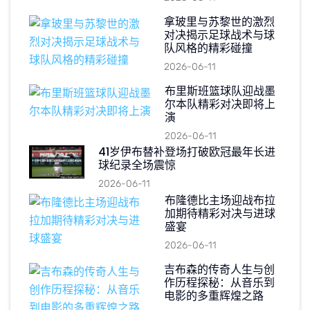
拿玻里与苏黎世的激烈
对决揭示足球战术与球
队风格的精彩碰撞
2026-06-11
布里斯班篮球队迎战墨
尔本队精彩对决即将上
演
2026-06-11
41岁伊布替补登场打破欧冠最年长进
球纪录全场震惊
2026-06-11
布隆德比主场迎战布拉
加期待精彩对决与进球
盛宴
2026-06-11
吉布森的传奇人生与创
作历程探秘：从音乐到
电影的多重辉煌之路