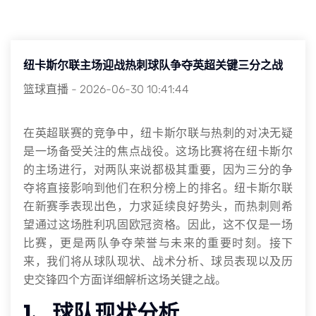
纽卡斯尔联主场迎战热刺球队争夺英超关键三分之战
篮球直播
-
2026-06-30 10:41:44
在英超联赛的竞争中，纽卡斯尔联与热刺的对决无疑
是一场备受关注的焦点战役。这场比赛将在纽卡斯尔
的主场进行，对两队来说都极其重要，因为三分的争
夺将直接影响到他们在积分榜上的排名。纽卡斯尔联
在新赛季表现出色，力求延续良好势头，而热刺则希
望通过这场胜利巩固欧冠资格。因此，这不仅是一场
比赛，更是两队争夺荣誉与未来的重要时刻。接下
来，我们将从球队现状、战术分析、球员表现以及历
史交锋四个方面详细解析这场关键之战。
1、球队现状分析