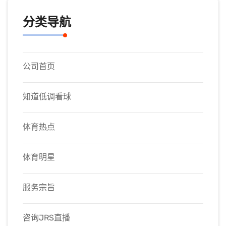
分类导航
公司首页
知道低调看球
体育热点
体育明星
服务宗旨
咨询JRS直播