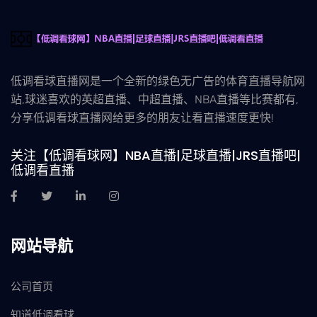
低调看球直播网是一个全新的绿色无广告的体育直播导航网
站,球迷喜欢的英超直播、中超直播、NBA直播等比赛都有,
分享低调看球直播网给更多的朋友让看直播速度更快!
关注【低调看球网】NBA直播|足球直播|JRS直播吧|
低调看直播
网站导航
公司首页
知道低调看球