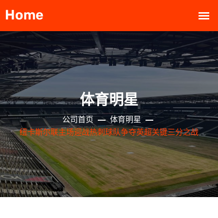
体育明星
公司首页
体育明星
纽卡斯尔联主场迎战热刺球队争夺英超关键三分之战