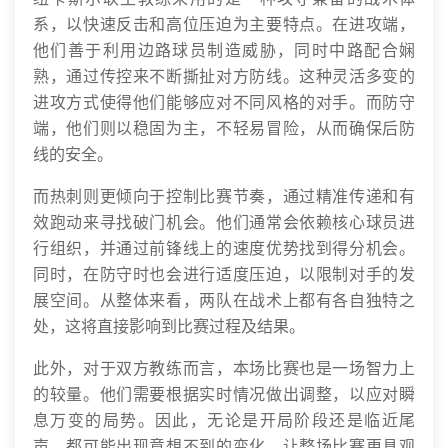
系，以快速反击和高位压迫为主要特点。在进攻端，
他们善于利用边路球员制造威胁，同时中路配合娴
熟，通过传控来不断撕扯对方防线。这种灵活多变的
进攻方式使得他们能够应对不同风格的对手。而防守
端，他们则以稳固为主，不轻易冒险，从而确保后防
线的安全。
而热刺则更倾向于控制比赛节奏，通过精准传递和有
效跑动来寻找破门机会。他们通常会依赖核心球员进
行组织，并通过前锋线上的速度优势找到得分机会。
同时，在防守时也会进行适度压迫，以限制对手的发
展空间。从整体来看，两队在战术上都有各自独特之
处，这将直接影响到比赛过程及结果。
此外，对于双方教练而言，本场比赛也是一场智力上
的较量。他们需要根据实时情况做出调整，以应对瞬
息万变的局势。因此，无论是开局阶段还是临近尾
声，都可能出现意想不到的变化，让整场比赛更具观