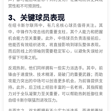
赏性和不可预测性。
3、关键球员表现
在纽卡斯尔联阵中，有几名核心球员值得关注。其
中，中锋作为攻击线的重要支柱，其个人能力和把握
机会能力至关重要。此外，中场球员负责连接前后，
他能否有效组织进攻，将直接影响到球队整体表现。
而后防线上的领袖则需要稳定军心，以避免失误给对
手留下可乘之机。
反观热刺，他们同样拥有一些实力派选手。其中，前
锋由于速度快、技术精湛，是破门的重要武器；而助
攻能力突出的中场可以创造更多机会，为前锋提供支
持。此外，后卫线上经验丰富的一名老将，其指挥能
力对于全队凝聚力至关重要，可以帮助热刺抵御住来
自纽卡斯尔联猛烈进攻压力。
总而言之，双方都拥有不少实力派选手，而谁能更好