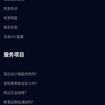
体育热点
体育明星
服务宗旨
咨询JRS直播
服务项目
周边设计稿能修改吗？
虚拟赛事能自定义吗？
周边正品保障？
赛事延期会通知吗？