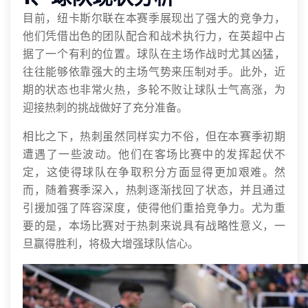
目前，纽卡斯尔联在本赛季展现出了强大的竞争力，
他们凭借出色的团队配合和战术执行力，在英超中占
据了一个有利的位置。球队在主场作战时尤其凶猛，
往往能够依靠强大的主场气势来压制对手。此外，近
期的状态也非常火热，多轮不败让球队士气高涨，为
迎接热刺的挑战做好了充分准备。
相比之下，热刺虽然同样实力不俗，但在本赛季初期
遭遇了一些波动。他们在客场比赛中的发挥起伏不
定，这使得球队在争取积分方面显得更加艰难。然
而，随着赛季深入，热刺逐渐找回了状态，并且通过
引援加强了阵容深度，使得他们重拾竞争力。尤为重
要的是，本场比赛对于热刺来说具有战略性意义，一
旦赢得胜利，将极大增强球队信心。