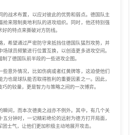
同的战术布置，以应对彼此的优势和弱点。德国队主
逼抢来限制奥地利队的进攻组织。同时，他还特别强
术好的特点来撕破对方防线。
略，希望通过严密防守来抵挡住德国队猛烈攻势，并
中场球员频繁进行位置互换，以创造更多进攻空间。
遏制了德国队前半段的一些进攻企图。
一些意外情况，比如伤病或者红黄牌等，这迫使他们
能力也是球队能否取得胜利的重要因素之一。因此，
技巧的较量，更是智力与策略之间的一次博弈。
的瞬间，而本次德奥之战亦不例外。其中，有几个关
十五分钟时，一记精彩绝伦的远射为德方打开局面，
军团士气，让他们更加积极主动地展开攻击。