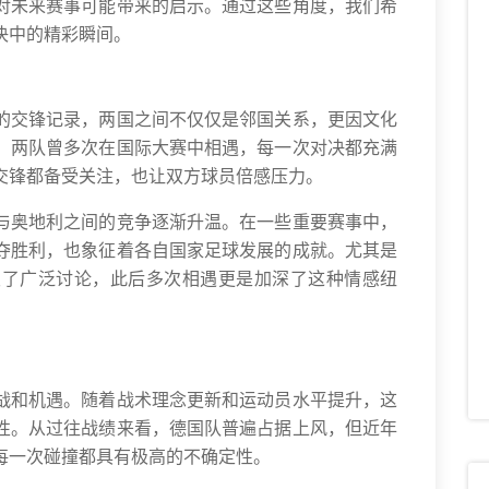
对未来赛事可能带来的启示。通过这些角度，我们希
决中的精彩瞬间。
的交锋记录，两国之间不仅仅是邻国关系，更因文化
，两队曾多次在国际大赛中相遇，每一次对决都充满
交锋都备受关注，也让双方球员倍感压力。
与奥地利之间的竞争逐渐升温。在一些重要赛事中，
夺胜利，也象征着各自国家足球发展的成就。尤其是
引发了广泛讨论，此后多次相遇更是加深了这种情感纽
战和机遇。随着战术理念更新和运动员水平提升，这
性。从过往战绩来看，德国队普遍占据上风，但近年
每一次碰撞都具有极高的不确定性。