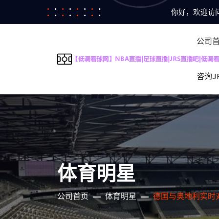
你好，欢迎访问
公司
咨询J
体育明星
公司首页
体育明星
德国与奥地利实时