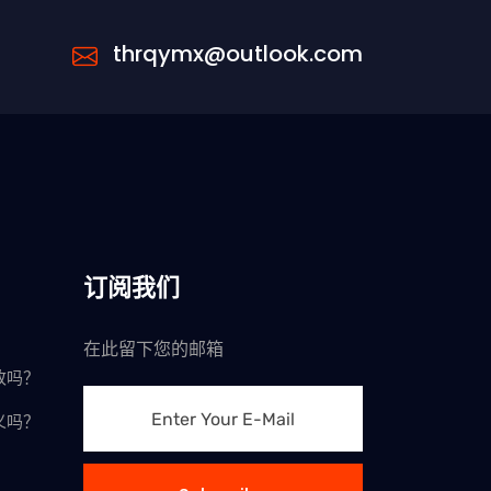
thrqymx@outlook.com
订阅我们
在此留下您的邮箱
改吗？
义吗？