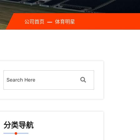
公司首页
体育明星
分类导航