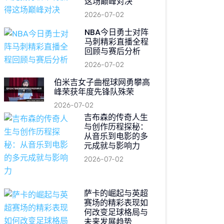
这场巅峰对决
2026-07-02
NBA今日勇士对阵
马刺精彩直播全程
回顾与赛后分析
2026-07-02
伯米吉女子曲棍球网勇攀高
峰荣获年度先锋队殊荣
2026-07-02
吉布森的传奇人生
与创作历程探秘：
从音乐到电影的多
元成就与影响力
2026-07-02
萨卡的崛起与英超
赛场的精彩表现如
何改变足球格局与
未来发展趋势