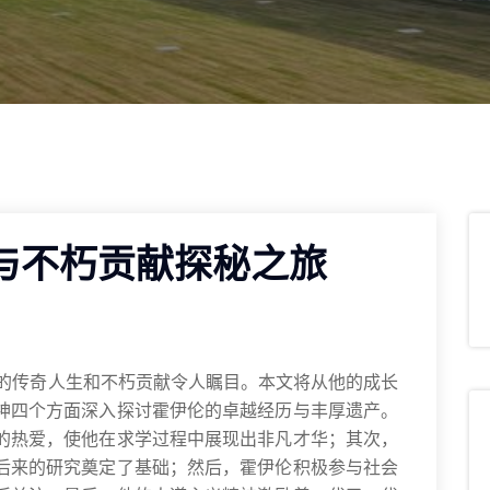
与不朽贡献探秘之旅
他的传奇人生和不朽贡献令人瞩目。本文将从他的成长
神四个方面深入探讨霍伊伦的卓越经历与丰厚遗产。
的热爱，使他在求学过程中展现出非凡才华；其次，
后来的研究奠定了基础；然后，霍伊伦积极参与社会