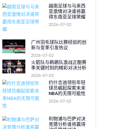
越南足球与马来西
亚激情对决谁将赢
得东南亚足球荣耀
2026-07-02
广州羽毛球队比赛经验的创
新与变革引发热议
2026-07-02
火箭队与鹈鹕队激战正酣赛
季关键时刻的精彩对决分析
2026-07-02
约什吉迪领衔年轻
球员崛起探索未来
NBA的无限可能性
2026-07-02
利物浦与巴萨对决
竞猜分析谁将赢得