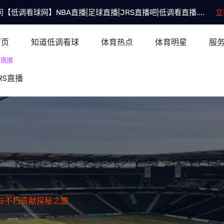
【低调看球网】NBA直播|足球直播|JRS直播吧|低调看直播....
立
首页
知道低调看球
体育热点
体育明星
服
RS直播
与不朽贡献探秘之旅