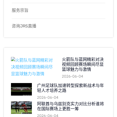
服务宗旨
咨询JRS直播
火箭队与蓝网精彩对决
视频回顾赛场瞬间尽显
篮球魅力与激情
2026-06-04
广州足球队加速转型探索新战术与年
轻人才培养之路
2026-06-04
阿联酋与乌兹别克实力对比分析谁将
在国际赛场上更胜一筹
2026-06-04