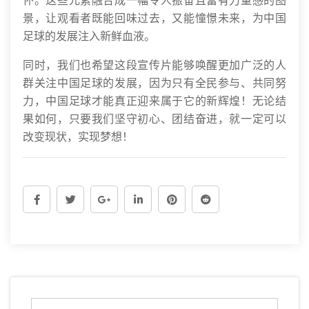
怀。这些元素融合成一幅令人振奋且富有力量感的图
景，让观看者既能回味过去，又能憧憬未来，为中国
足球的发展注入新鲜血液。
同时，我们也希望这段宣传片能够唤醒更加广泛的人
群关注中国足球的发展，因为只有全民参与、共同努
力，中国足球才能真正迎来属于它的新辉煌！无论结
果如何，只要我们坚守初心、团结奋进，就一定可以
改变现状，实现梦想！