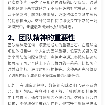
这次宣传片正是为了呈现这种独特的历史背景，通过
影像记录下两支球队之间不断升级的对抗关系，让观
众不仅能够了解到比赛本身，更能够体会到其中蕴含
的情感和压力。这种特殊性使得即便是在平常的一场
友谊赛中，也能激发出无比强烈的斗志。
2、团队精神的重要性
团队精神是任何一项运动成功的重要基石。在足球这
项集体项目中，个人能力固然重要，但更为关键的是
整个团队如何配合默契。宣传片中通过多镜头快速切
换展示了国足全队上下齐心协力的一幕幕，比如防守
时并肩作战、进攻时相互掩护等。这种画面充分体现
了球队内每个成员对于集体荣誉感和责任感。
此外，在训练过程中，教练组和球员们也是不断磨
合，相互鼓励。在各种困难面前，他们始终保持积极
向上的态度，通过共同努力克服劣势。这种团队合作
精神，不仅增强了彼此间信任，也提升了整体竞技水