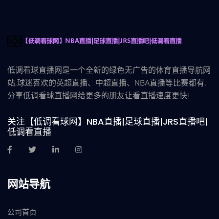
低调看球直播网是一个全新的绿色无广告的体育直播导航网
站,球迷喜欢的英超直播、中超直播、NBA直播等比赛都有,
分享低调看球直播网给更多的朋友让看直播速度更快!
关注【低调看球网】NBA直播|足球直播|JRS直播吧|
低调看直播
网站导航
公司首页