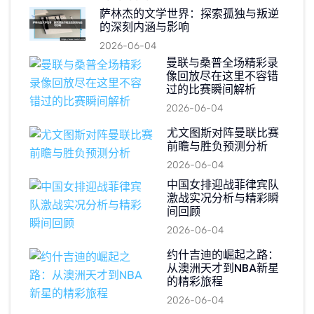
萨林杰的文学世界：探索孤独与叛逆
的深刻内涵与影响
2026-06-04
曼联与桑普全场精彩录
像回放尽在这里不容错
过的比赛瞬间解析
2026-06-04
尤文图斯对阵曼联比赛
前瞻与胜负预测分析
2026-06-04
中国女排迎战菲律宾队
激战实况分析与精彩瞬
间回顾
2026-06-04
约什吉迪的崛起之路：
从澳洲天才到NBA新星
的精彩旅程
2026-06-04