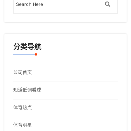
分类导航
公司首页
知道低调看球
体育热点
体育明星