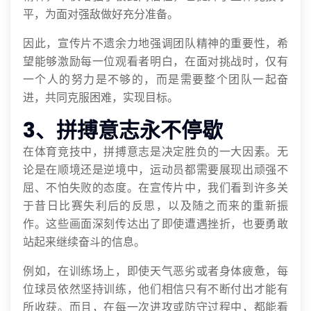
平，为面对强敌做好充分准备。
因此，宣传片不遗余力地强调团队精神的重要性，希
望能够激励每一位观看者明白，在面对挑战时，仅有
一个人的努力是不够的，而是需要整个团队一起奋
进，共同克服困难，实现目标。
3、拼搏意志永不停歇
在体育竞技中，拼搏意志是决定胜负的一大因素。无
论是在顺境还是逆境中，运动员都需要展现出顽强不
屈、不怕失败的态度。在宣传片中，我们看到许多关
于昔日比赛失利后的反思，以及随之而来的重新振
作。这些画面深刻传达出了即使遭遇挫折，也要勇敢
站起来继续奋斗的信息。
例如，在训练场上，即使天气恶劣或者身体疲惫，每
位球员依然坚持训练，他们相信只有不断付出才能有
所收获。而且，在每一次进攻或防守过程中，都能看