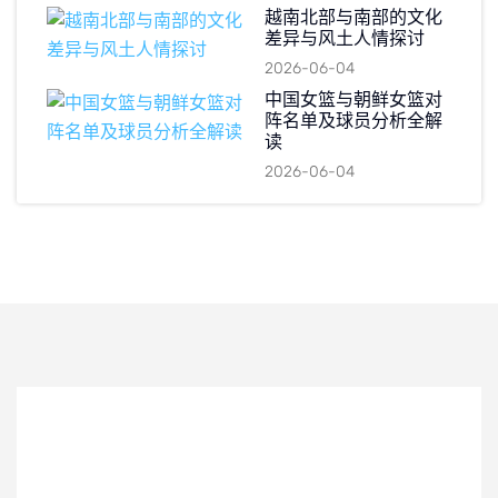
越南北部与南部的文化
差异与风土人情探讨
2026-06-04
中国女篮与朝鲜女篮对
阵名单及球员分析全解
读
2026-06-04