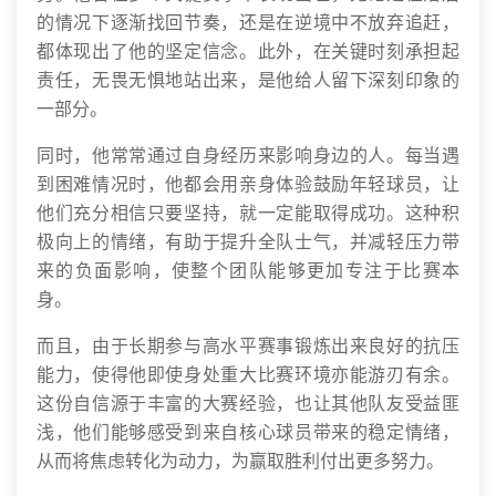
的情况下逐渐找回节奏，还是在逆境中不放弃追赶，
都体现出了他的坚定信念。此外，在关键时刻承担起
责任，无畏无惧地站出来，是他给人留下深刻印象的
一部分。
同时，他常常通过自身经历来影响身边的人。每当遇
到困难情况时，他都会用亲身体验鼓励年轻球员，让
他们充分相信只要坚持，就一定能取得成功。这种积
极向上的情绪，有助于提升全队士气，并减轻压力带
来的负面影响，使整个团队能够更加专注于比赛本
身。
而且，由于长期参与高水平赛事锻炼出来良好的抗压
能力，使得他即使身处重大比赛环境亦能游刃有余。
这份自信源于丰富的大赛经验，也让其他队友受益匪
浅，他们能够感受到来自核心球员带来的稳定情绪，
从而将焦虑转化为动力，为赢取胜利付出更多努力。