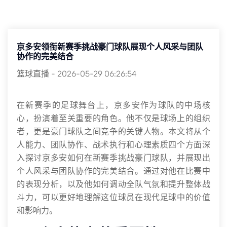
京多安领衔新赛季挑战豪门球队展现个人风采与团队
协作的完美结合
篮球直播
-
2026-05-29 06:26:54
在新赛季的足球舞台上，京多安作为球队的中场核
心，扮演着至关重要的角色。他不仅是球场上的组织
者，更是豪门球队之间竞争的关键人物。本文将从个
人能力、团队协作、战术执行和心理素质四个方面深
入探讨京多安如何在新赛季挑战豪门球队，并展现出
个人风采与团队协作的完美结合。通过对他在比赛中
的表现分析，以及他如何调动全队气氛和提升整体战
斗力，可以更好地理解这位球员在现代足球中的价值
和影响力。