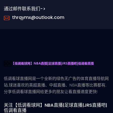
通过邮件联系我们->
thrqymx@outlook.com
低调看球直播网是一个全新的绿色无广告的体育直播导航网
站,球迷喜欢的英超直播、中超直播、NBA直播等比赛都有,
分享低调看球直播网给更多的朋友让看直播速度更快!
关注【低调看球网】NBA直播|足球直播|JRS直播吧|
低调看直播