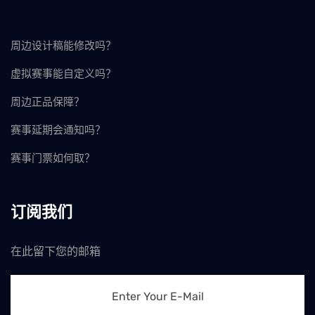
周边设计稿能修改吗？
虚拟赛事能自定义吗？
周边正品保障？
赛事延期会通知吗？
赛事门票如何取？
订阅我们
在此留下您的邮箱