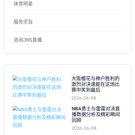
体育明星
服务宗旨
咨询JRS直播
大阪樱花与神户胜利的
激烈对决谁能在这场比
赛中笑到最后
2026-06-08
NBA勇士与雷霆对决直
播数据分析及精彩瞬间
回顾
2026-06-08