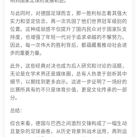
响到国家足球的发展轨迹。
与此同时，对德国足球而言，那一胜利标志着其强大
实力和坚定信念，再一次巩固了他们世界冠军级别的
位置。这种成就感不仅提升了国内民众对于国家队支
持度，也增强了年轻一代对于追求卓越的不懈努力。
因此，每一次伟大的胜利背后，都蕴藏着推动社会进
步的重要力量。
此外，这些经典对决也成为后人研究和讨论的话题，
无论是在学术界还是媒体圈，总有人热衷于剖析其中
细节，以期找到更多启示。这进一步证明了一场好的
比赛所具有的不只是体育价值，更是文化传承的一部
分。
总结：
综合来看，德国与巴西之间激烈交锋构成了一幅生动
且复杂的足球画卷。从历史背景到战术运用，再到运