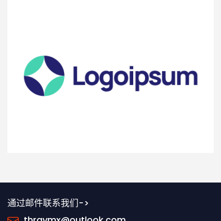
通过邮件联系我们->
thrqymx@outlook.com