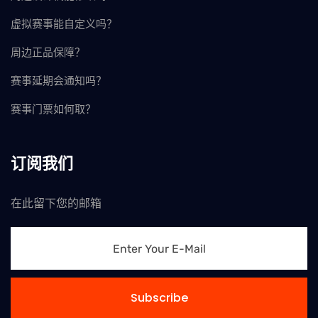
虚拟赛事能自定义吗？
周边正品保障？
赛事延期会通知吗？
赛事门票如何取？
订阅我们
在此留下您的邮箱
Subscribe