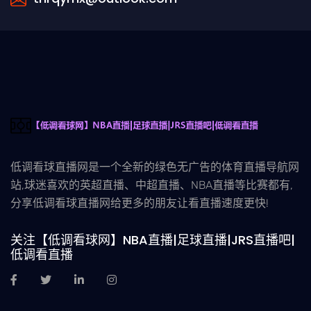
低调看球直播网是一个全新的绿色无广告的体育直播导航网
站,球迷喜欢的英超直播、中超直播、NBA直播等比赛都有,
分享低调看球直播网给更多的朋友让看直播速度更快!
关注【低调看球网】NBA直播|足球直播|JRS直播吧|
低调看直播