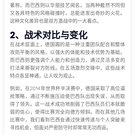
著称，而巴西则以华丽技艺闻名。当两种截然不同但
又各具特色的风格碰撞时，总能迸发出奇妙的火花。
这种文化差异也是双方激战中的一大看点。
2、战术对比与变化
在战术层面上，德国踢的是一种注重团队配合和整体
攻防平衡的风格，以强大的体能和技术优势为基础。
而巴西则更强调个人能力和创造力，通过灵活多变的
打法来撕裂对方防线。在五场激烈交锋中，这些战术
特点各显神通，让人叹为观止。
例如，在2014年世界杯半决赛中，德国采取了高位逼
抢策略，通过不断施压迫使巴西队出现失误，从而取
得了领先。这一战术成功地削弱了巴西队员们本就脆
弱的信心，使得比赛完全向德方倾斜。而在其他几场
比赛中，我们看到巴西会通过快速传递与个人突破来
寻找机会，但面对严密防守时却常常无功而返。