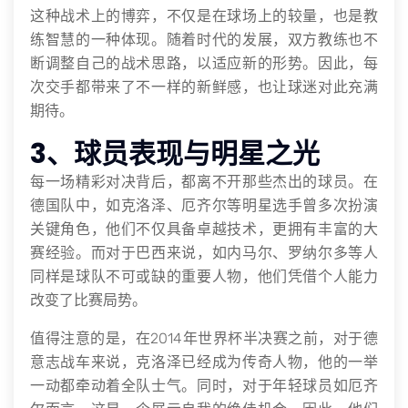
这种战术上的博弈，不仅是在球场上的较量，也是教
练智慧的一种体现。随着时代的发展，双方教练也不
断调整自己的战术思路，以适应新的形势。因此，每
次交手都带来了不一样的新鲜感，也让球迷对此充满
期待。
3、球员表现与明星之光
每一场精彩对决背后，都离不开那些杰出的球员。在
德国队中，如克洛泽、厄齐尔等明星选手曾多次扮演
关键角色，他们不仅具备卓越技术，更拥有丰富的大
赛经验。而对于巴西来说，如内马尔、罗纳尔多等人
同样是球队不可或缺的重要人物，他们凭借个人能力
改变了比赛局势。
值得注意的是，在2014年世界杯半决赛之前，对于德
意志战车来说，克洛泽已经成为传奇人物，他的一举
一动都牵动着全队士气。同时，对于年轻球员如厄齐