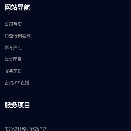
网站导航
公司首页
知道低调看球
体育热点
体育明星
服务宗旨
咨询JRS直播
服务项目
周边设计稿能修改吗？