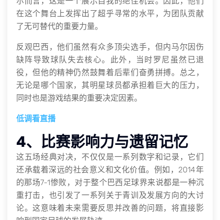
尔而言，这是一个展示自我的绝佳机会。因此，他们
在这个舞台上发挥出了超乎寻常的水平，为团队贡献
了无可替代的重要力量。
反观巴西，他们虽然有众多顶尖选手，但内马尔因伤
缺阵导致球队失去核心。此外，当时罗尼虽然已退
役，但他的精神仍然鼓舞着后辈们奋勇拼搏。总之，
无论是哪个国家，其明星球员都承担着巨大的压力，
同时也是游戏结果的重要决定因素。
低调看直播
4、比赛影响力与遗留记忆
这五场经典对决，不仅仅是一系列数字和记录，它们
还承载着深远的社会意义和文化价值。例如，2014年
的那场7-1惨败，对于整个巴西足球界来说都是一种沉
重打击，也引发了一系列关于青训及发展方向的大讨
论。这意味着未来需要反思并改善的问题，将直接影