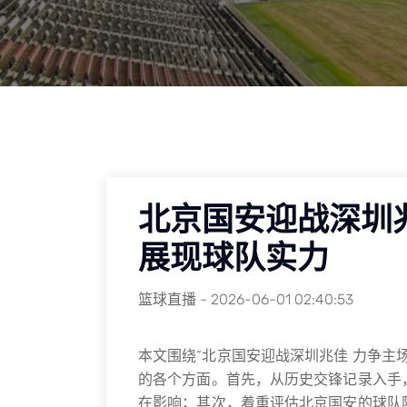
北京国安迎战深圳
展现球队实力
篮球直播
-
2026-06-01 02:40:53
本文围绕“北京国安迎战深圳兆佳 力争主
的各个方面。首先，从历史交锋记录入手
在影响；其次，着重评估北京国安的球队