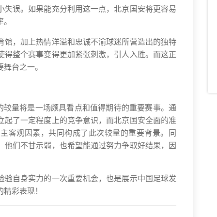
小失误。如果能充分利用这一点，北京国安将更容易
率。
育馆，加上热情洋溢和忠诚不渝球迷所营造出的独特
使得整个赛事变得更加紧张刺激，引人入胜。而这正
要舞台之一。
”的较量将是一场颇具看点和值得期待的重要赛事。通
立起了一定程度上的竞争意识，而北京国安全面的准
的主客观因素，共同构成了此次较量的重要背景。同
，他们不甘示弱，也希望能通过努力争取好结果，因
检验自身实力的一次重要机会，也是展示中国足球发
的精彩表现！