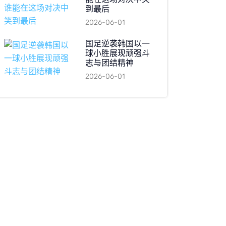
到最后
2026-06-01
国足逆袭韩国以一
球小胜展现顽强斗
志与团结精神
2026-06-01