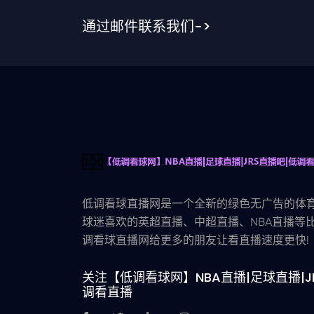
通过邮件联系我们->
低调看球直播网是一个全新的绿色无广告的体育
球迷喜欢的英超直播、中超直播、NBA直播等比
调看球直播网给更多的朋友让看直播速度更快!
关注【低调看球网】NBA直播|足球直播|J
调看直播