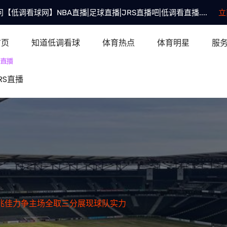
【低调看球网】NBA直播|足球直播|JRS直播吧|低调看直播....
立
首页
知道低调看球
体育热点
体育明星
服
RS直播
兆佳力争主场全取三分展现球队实力