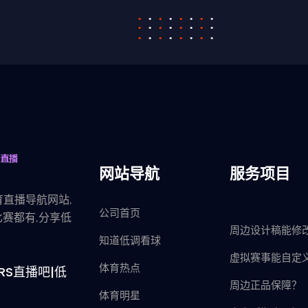
网站导航
服务项目
直播导航网站,
公司首页
赛都有,分享低
周边设计稿能修
知道低调看球
虚拟赛事能自定
体育热点
RS直播吧|低
周边正品保障？
体育明星