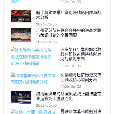
2026-06-03
骑士与猛龙季后赛对决精彩回顾与战
术分析
2026-06-03
广州足球队在联合会杯中的逆袭之路
与荣耀时刻的全景回顾
2026-06-03
波多黎各与塞内加尔激
战在即球迷期待精彩对
决与精彩瞬间
2026-06-03
利物浦与巴萨历史交锋
回顾及精彩瞬间分析
2026-06-03
越南国奥与约旦国奥激战正酣谁能在
亚运赛场上脱颖而出
2026-06-03
曼联与本菲卡欧冠对决