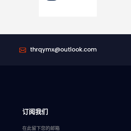
thrqymx@outlook.com
订阅我们
在此留下您的邮箱