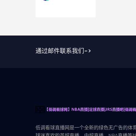
通过邮件联系我们->
低调看球直播网是一个全新的绿色无广告的体育
球迷喜欢的英超直播、中超直播、NBA直播等比