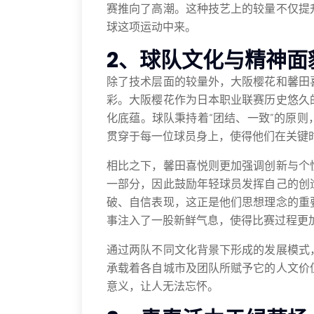
赛推向了高潮。这种技艺上的较量不仅提
球这项运动中来。
2、球队文化与精神面
除了技术层面的较量外，大阪樱花和馨田
彩。大阪樱花作为日本职业联赛历史悠久
化底蕴。球队秉持着“团结、一致”的原
贯穿于每一位球员身上，使得他们在关键
相比之下，馨田喜悦则更加强调创新与个
一部分，因此鼓励年轻球员发挥自己的创
破、自信表现，这正是他们思想理念的重
事注入了一股新鲜气息，使得比赛过程更
通过两队不同文化背景下形成的发展模式
承载着各自城市及团队所赋予它的人文价
意义，让人无法忘怀。