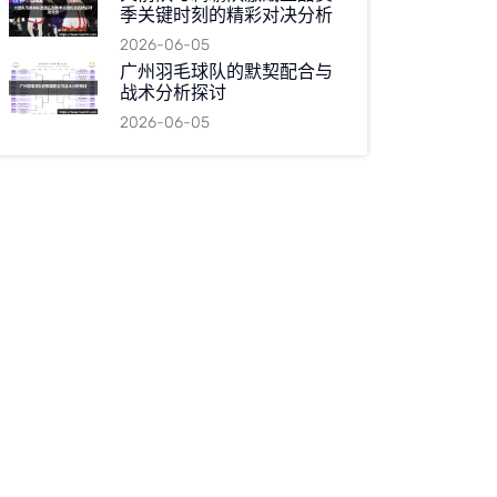
季关键时刻的精彩对决分析
2026-06-05
广州羽毛球队的默契配合与
战术分析探讨
2026-06-05