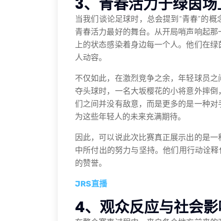
3、青春活力于绿茵场
当我们谈论足球时，总会提到“青春”的
青春活力最好的舞台。从开局哨声响起那
上的状态感染着身边每一个人。他们在绿
人动容。
不仅如此，在激烈竞争之余，年轻球员之
夺头球时，一名大坂樱花的小将意外摔倒
们之间并没有敌意，而是更多的是一种对
为这些年轻人的未来充满期待。
因此，可以说此次比赛真正展示出的是一
中所付出的努力与坚持。他们用行动诠释
的赞誉。
JRS直播
4、观众反应与社会影