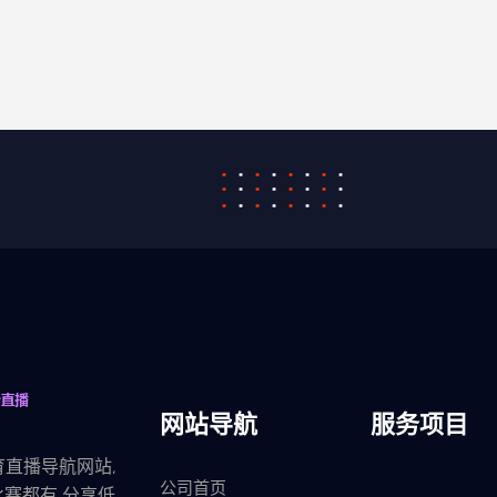
网站导航
服务项目
直播导航网站,
公司首页
赛都有,分享低