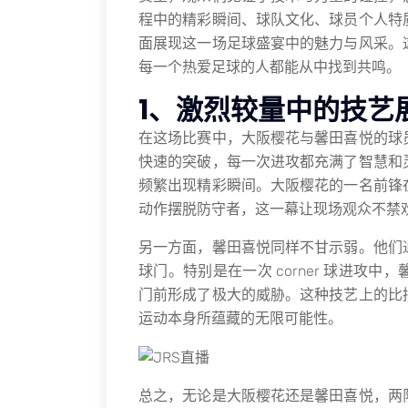
程中的精彩瞬间、球队文化、球员个人特
面展现这一场足球盛宴中的魅力与风采。
每一个热爱足球的人都能从中找到共鸣。
1、激烈较量中的技艺
在这场比赛中，大阪樱花与馨田喜悦的球
快速的突破，每一次进攻都充满了智慧和
频繁出现精彩瞬间。大阪樱花的一名前锋
动作摆脱防守者，这一幕让现场观众不禁
另一方面，馨田喜悦同样不甘示弱。他们
球门。特别是在一次 corner 球进攻
门前形成了极大的威胁。这种技艺上的比
运动本身所蕴藏的无限可能性。
总之，无论是大阪樱花还是馨田喜悦，两