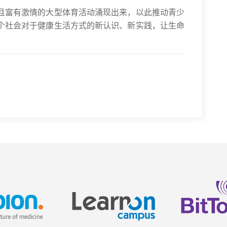
且富有激情的大型体育活动涌现出来，以此推动青少
个社会对于健康生活方式的新认识、新实践，让生命