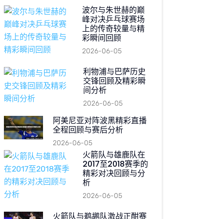
波尔与朱世赫的巅
峰对决乒乓球赛场
上的传奇较量与精
彩瞬间回顾
2026-06-05
利物浦与巴萨历史
交锋回顾及精彩瞬
间分析
2026-06-05
阿美尼亚对阵波黑精彩直播
全程回顾与赛后分析
2026-06-05
火箭队与雄鹿队在
2017至2018赛季的
精彩对决回顾与分
析
2026-06-05
火箭队与鹈鹕队激战正酣赛