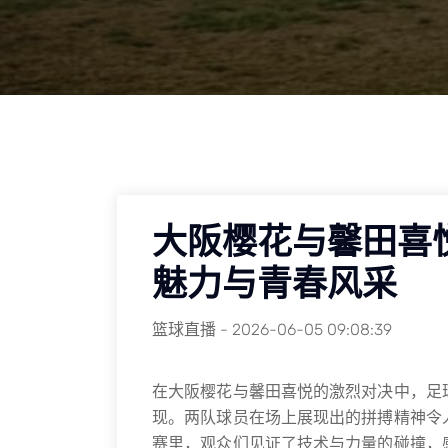
大阪樱花与馨田喜
魅力与青春风采
篮球直播
-
2026-06-05 09:08:39
在大阪樱花与馨田喜悦的激烈对决中，足
现。两队球员在场上展现出的拼搏精神令
赛里，观众们见证了技术与力量的碰撞，