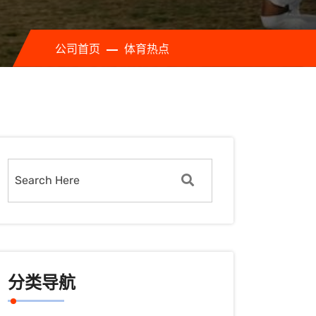
公司首页
体育热点
分类导航