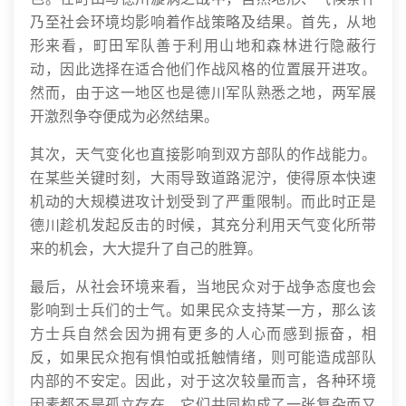
乃至社会环境均影响着作战策略及结果。首先，从地
形来看，町田军队善于利用山地和森林进行隐蔽行
动，因此选择在适合他们作战风格的位置展开进攻。
然而，由于这一地区也是德川军队熟悉之地，两军展
开激烈争夺便成为必然结果。
其次，天气变化也直接影响到双方部队的作战能力。
在某些关键时刻，大雨导致道路泥泞，使得原本快速
机动的大规模进攻计划受到了严重限制。而此时正是
德川趁机发起反击的时候，其充分利用天气变化所带
来的机会，大大提升了自己的胜算。
最后，从社会环境来看，当地民众对于战争态度也会
影响到士兵们的士气。如果民众支持某一方，那么该
方士兵自然会因为拥有更多的人心而感到振奋，相
反，如果民众抱有惧怕或抵触情绪，则可能造成部队
内部的不安定。因此，对于这次较量而言，各种环境
因素都不是孤立存在，它们共同构成了一张复杂而又