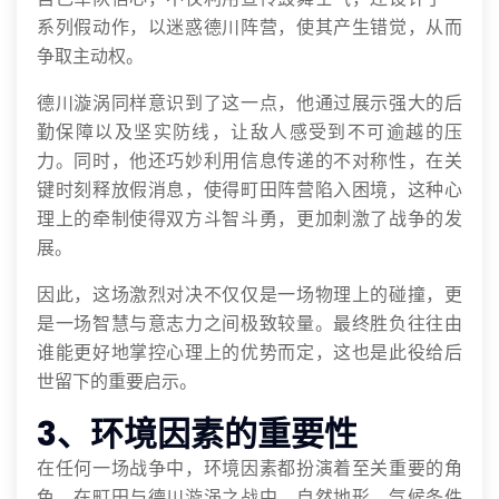
系列假动作，以迷惑德川阵营，使其产生错觉，从而
争取主动权。
德川漩涡同样意识到了这一点，他通过展示强大的后
勤保障以及坚实防线，让敌人感受到不可逾越的压
力。同时，他还巧妙利用信息传递的不对称性，在关
键时刻释放假消息，使得町田阵营陷入困境，这种心
理上的牵制使得双方斗智斗勇，更加刺激了战争的发
展。
因此，这场激烈对决不仅仅是一场物理上的碰撞，更
是一场智慧与意志力之间极致较量。最终胜负往往由
谁能更好地掌控心理上的优势而定，这也是此役给后
世留下的重要启示。
3、环境因素的重要性
在任何一场战争中，环境因素都扮演着至关重要的角
色。在町田与德川漩涡之战中，自然地形、气候条件