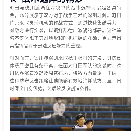
町田与德川漩涡在对决中的战术选择可谓是各具特
色，充分展示了双方对于战争艺术的深刻理解。町田
阵营采取灵活机动的作战方式，通过快速集结兵力，
对敌方进行突袭，以期打乱德川漩涡的部署。这种策
略不仅体现了其对地形和时机把握的准确，更显示出
其指挥官对于迅速反应能力的重视。
相对而言，德川漩涡则采取稳扎稳打的方法，其防御
体系严密且有条不紊。在面对町田军队的突袭时，德
川依靠沉着冷静及周密布局，将敌方力量逐一击破。
这种防守反击策略让他能够有效地消耗敌方力量，同
时保全自身优势，为后续反攻创造条件。