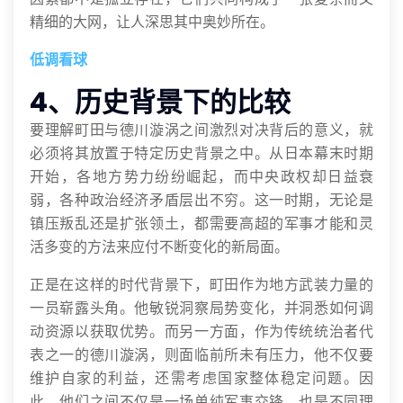
精细的大网，让人深思其中奥妙所在。
低调看球
4、历史背景下的比较
要理解町田与德川漩涡之间激烈对决背后的意义，就
必须将其放置于特定历史背景之中。从日本幕末时期
开始，各地方势力纷纷崛起，而中央政权却日益衰
弱，各种政治经济矛盾层出不穷。这一时期，无论是
镇压叛乱还是扩张领土，都需要高超的军事才能和灵
活多变的方法来应付不断变化的新局面。
正是在这样的时代背景下，町田作为地方武装力量的
一员崭露头角。他敏锐洞察局势变化，并洞悉如何调
动资源以获取优势。而另一方面，作为传统统治者代
表之一的德川漩涡，则面临前所未有压力，他不仅要
维护自家的利益，还需考虑国家整体稳定问题。因
此，他们之间不仅是一场单纯军事交锋，也是不同理