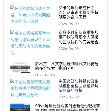
萨卡的崛起与成长之
路：从青训小将到英超
明星的奋斗历程
2026-06-09
京多安领衔新赛季挑战
豪门球队展现个人风采
与团队协作的完美结合
2026-06-09
萨林杰：从文学巨匠到现代文化符号
的多维探索与影响分析
2026-06-09
中国女篮与韩朝女篮激
战直播全程回顾精彩瞬
间与赛后分析
2026-06-09
90vs足球比分网实时更新让你轻松掌
握比赛动态与精彩瞬间尽在掌握之中