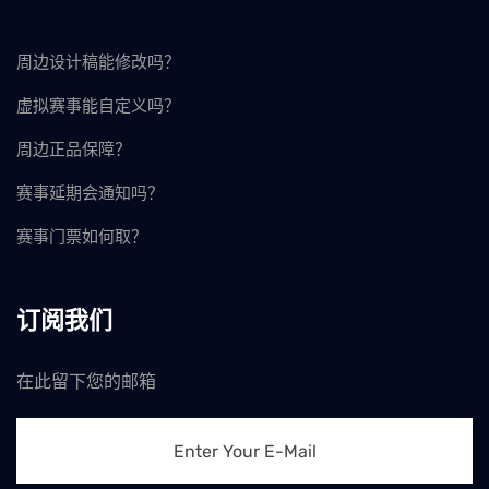
周边设计稿能修改吗？
虚拟赛事能自定义吗？
周边正品保障？
赛事延期会通知吗？
赛事门票如何取？
订阅我们
在此留下您的邮箱