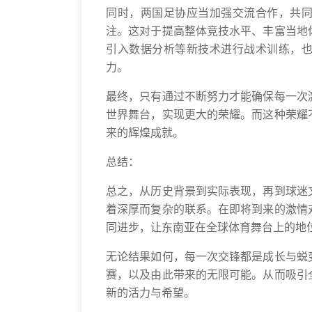
同时，两国足协应当加强交流合作，共
注。这对于提高整体竞技水平、丰富当地
引入数据分析等新技术进行战术训练，
力。
最终，只有通过不断努力才能确保每一次
世界舞台，实现更大的荣耀。而这种荣耀
来的辉煌成就。
总结：
总之，从历史背景到实际表现，再到球迷
着深厚而复杂的联系。在即将到来的激情
同进步，让东南亚在全球体育舞台上的地
无论结果如何，每一次交锋都是成长与蜕
赛，以及由此带来的无限可能。从而吸引
新的活力与希望。