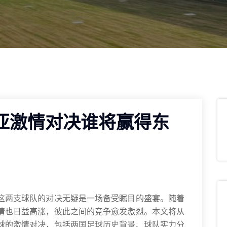
亚激情对决谁将赢得东
这两支球队的对决无疑是一场备受瞩目的盛宴。随着
情也日益高涨，彼此之间的竞争愈发激烈。本文将从
球的激情对决，包括两国足球历史背景、球队实力分