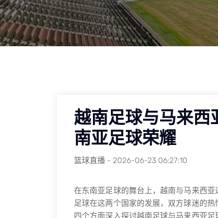
越南足球与马来西
南亚足球荣耀
篮球直播
-
2026-06-23 06:27:10
在东南亚足球的舞台上，越南与马来西亚
足球在这两个国家的发展，双方球迷的热
四个方面深入探讨越南足球与马来西亚足