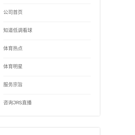
公司首页
知道低调看球
体育热点
体育明星
服务宗旨
咨询JRS直播