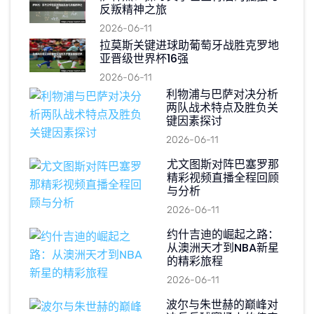
反叛精神之旅
2026-06-11
拉莫斯关键进球助葡萄牙战胜克罗地
亚晋级世界杯16强
2026-06-11
利物浦与巴萨对决分析
两队战术特点及胜负关
键因素探讨
2026-06-11
尤文图斯对阵巴塞罗那
精彩视频直播全程回顾
与分析
2026-06-11
约什吉迪的崛起之路：
从澳洲天才到NBA新星
的精彩旅程
2026-06-11
波尔与朱世赫的巅峰对