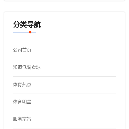
分类导航
公司首页
知道低调看球
体育热点
体育明星
服务宗旨