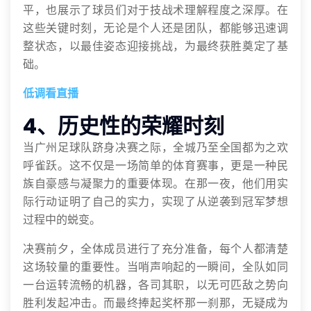
平，也展示了球员们对于技战术理解程度之深厚。在
这些关键时刻，无论是个人还是团队，都能够迅速调
整状态，以最佳姿态迎接挑战，为最终获胜奠定了基
础。
低调看直播
4、历史性的荣耀时刻
当广州足球队跻身决赛之际，全城乃至全国都为之欢
呼雀跃。这不仅是一场简单的体育赛事，更是一种民
族自豪感与凝聚力的重要体现。在那一夜，他们用实
际行动证明了自己的实力，实现了从逆袭到冠军梦想
过程中的蜕变。
决赛前夕，全体成员进行了充分准备，每个人都清楚
这场较量的重要性。当哨声响起的一瞬间，全队如同
一台运转流畅的机器，各司其职，以无可匹敌之势向
胜利发起冲击。而最终捧起奖杯那一刹那，无疑成为