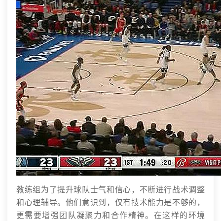
教练组为了提升球队士气和信心，不断进行战术调整
和心理辅导。他们意识到，仅有技术能力是不够的，
更需要增强团队凝聚力和合作精神。在这样的环境