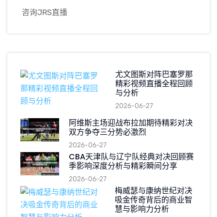
咨询JRS直播
尤文图斯对阵巴塞罗那
精彩视频直播全程回顾
与分析
2026-06-27
阿维斯主场迎战布拉加期待精彩对决
双方争夺三分势必激烈
2026-06-27
CBA天津队与辽宁队经典对决回顾赛
季影响深度分析与精彩瞬间分享
2026-06-27
梅威瑟与康纳世纪对决
吸金传奇背后的商业智
慧与影响力分析