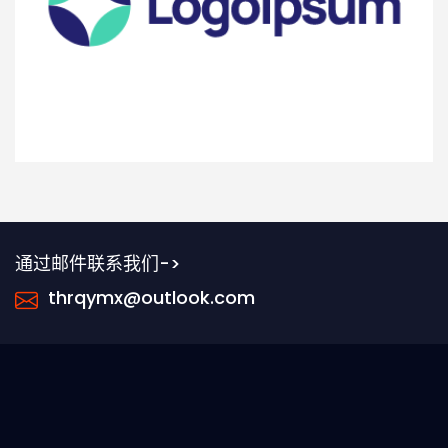
通过邮件联系我们->
thrqymx@outlook.com