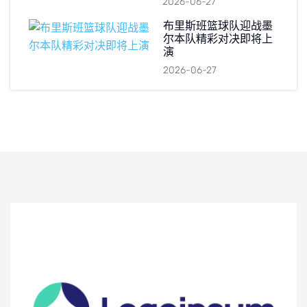
2026-06-27
布里斯班篮球队迎战墨
尔本队精彩对决即将上
演
2026-06-27