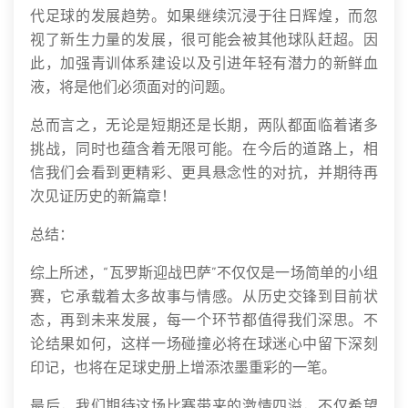
代足球的发展趋势。如果继续沉浸于往日辉煌，而忽
视了新生力量的发展，很可能会被其他球队赶超。因
此，加强青训体系建设以及引进年轻有潜力的新鲜血
液，将是他们必须面对的问题。
总而言之，无论是短期还是长期，两队都面临着诸多
挑战，同时也蕴含着无限可能。在今后的道路上，相
信我们会看到更精彩、更具悬念性的对抗，并期待再
次见证历史的新篇章！
总结：
综上所述，“瓦罗斯迎战巴萨”不仅仅是一场简单的小组
赛，它承载着太多故事与情感。从历史交锋到目前状
态，再到未来发展，每一个环节都值得我们深思。不
论结果如何，这样一场碰撞必将在球迷心中留下深刻
印记，也将在足球史册上增添浓墨重彩的一笔。
最后，我们期待这场比赛带来的激情四溢，不仅希望