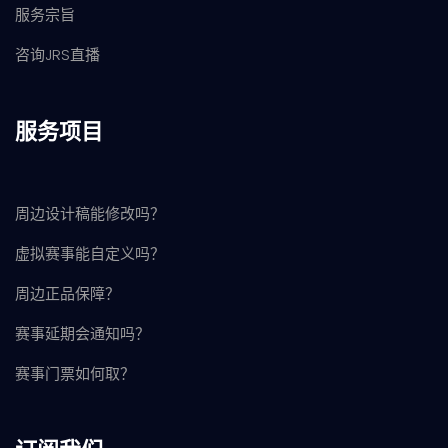
服务宗旨
咨询JRS直播
服务项目
周边设计稿能修改吗？
虚拟赛事能自定义吗？
周边正品保障？
赛事延期会通知吗？
赛事门票如何取？