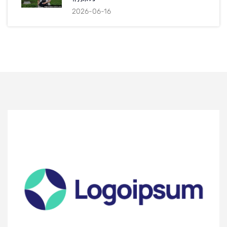
2026-06-16