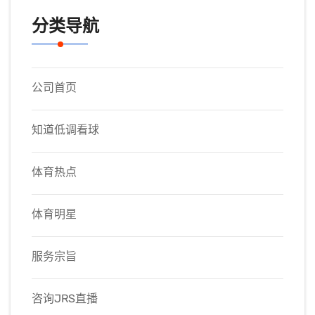
分类导航
公司首页
知道低调看球
体育热点
体育明星
服务宗旨
咨询JRS直播