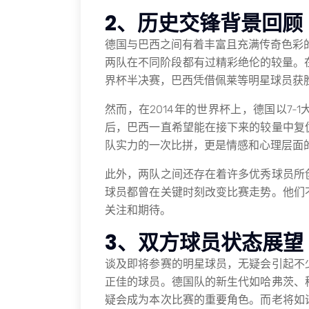
2、历史交锋背景回顾
德国与巴西之间有着丰富且充满传奇色彩的历
两队在不同阶段都有过精彩绝伦的较量。在
界杯半决赛，巴西凭借佩莱等明星球员获
然而，在2014年的世界杯上，德国以7
后，巴西一直希望能在接下来的较量中复
队实力的一次比拼，更是情感和心理层面
此外，两队之间还存在着许多优秀球员所
球员都曾在关键时刻改变比赛走势。他们
关注和期待。
3、双方球员状态展望
谈及即将参赛的明星球员，无疑会引起不
正佳的球员。德国队的新生代如哈弗茨、
疑会成为本次比赛的重要角色。而老将如