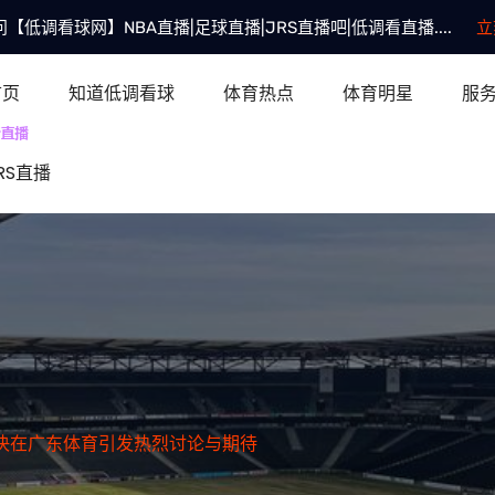
【低调看球网】NBA直播|足球直播|JRS直播吧|低调看直播....
立
首页
知道低调看球
体育热点
体育明星
服
RS直播
决在广东体育引发热烈讨论与期待