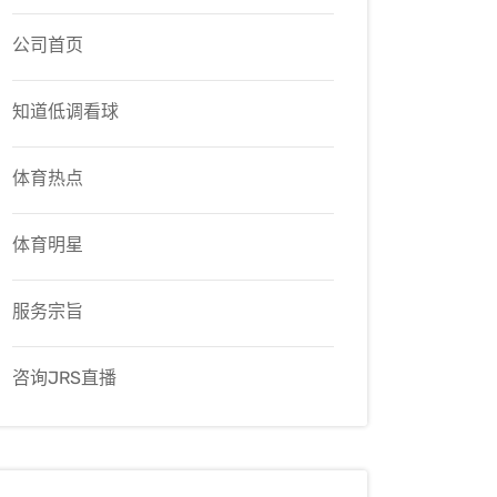
公司首页
知道低调看球
体育热点
体育明星
服务宗旨
咨询JRS直播