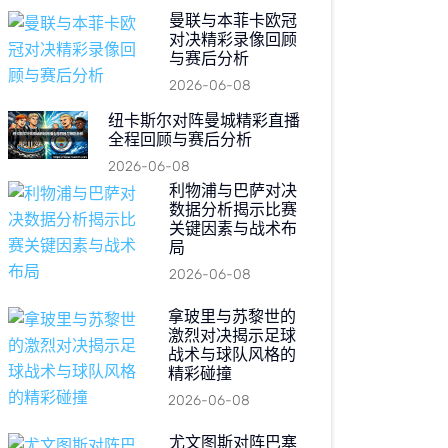
曼联与本菲卡欧冠
对决精彩录像回顾
与赛后分析
2026-06-08
纽卡斯尔对阵曼城精彩直播
全程回顾与赛后分析
2026-06-08
利物浦与巴萨对决
数据分析揭示比赛
关键因素与战术布
局
2026-06-08
拿玻里与苏黎世的
激烈对决揭示足球
战术与球队风格的
精彩碰撞
2026-06-08
尤文图斯对阵巴塞