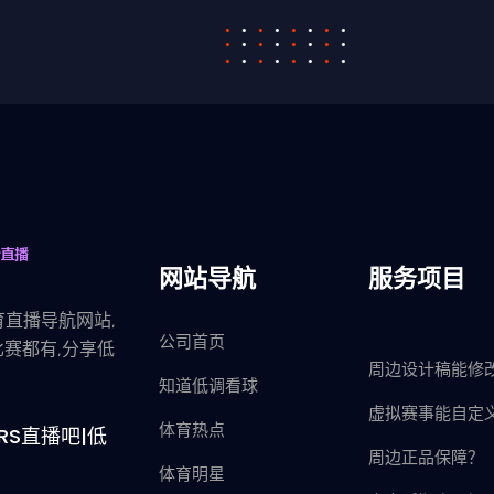
网站导航
服务项目
直播导航网站,
公司首页
赛都有,分享低
周边设计稿能修
知道低调看球
虚拟赛事能自定
体育热点
RS直播吧|低
周边正品保障？
体育明星