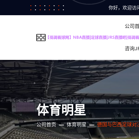
你好，欢迎访问
公司
咨询J
体育明星
公司首页
体育明星
德国与巴西足球对