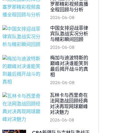
罗那精彩视频直播
全程回顾与分析
2026-06-08
中国女排迎战菲律
宾队激战实况分析
与精彩瞬间回顾
2026-06-08
梅加与迪波特斯的
巅峰对决谁能笑到
最后揭开战斗的真
相
2026-06-08
瓦林卡与西里奇在
法网激战回顾经典
对决再现网球巅峰
对决魅力
2026-06-08
CBA新疆队与吉林队激战正