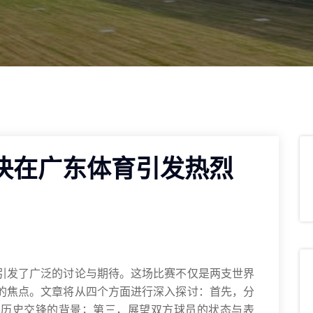
决在广东体育引发热烈
引发了广泛的讨论与期待。这场比赛不仅是两支世界
的焦点。文章将从四个方面进行深入探讨：首先，分
队历史交锋的背景；第三，展望双方球员的状态与表