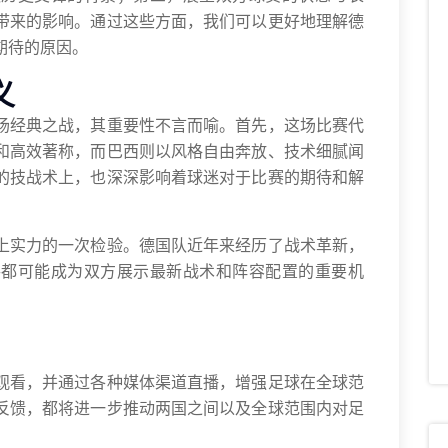
带来的影响。通过这些方面，我们可以更好地理解德
期待的原因。
义
场经典之战，其重要性不言而喻。首先，这场比赛代
和高效著称，而巴西则以风格自由奔放、技术细腻闻
的技战术上，也深深影响着球迷对于比赛的期待和解
上实力的一次检验。德国队近年来经历了战术革新，
手都可能成为双方展示最新战术和阵容配置的重要机
观看，并通过各种媒体渠道直播，增强足球在全球范
反馈，都将进一步推动两国之间以及全球范围内对足