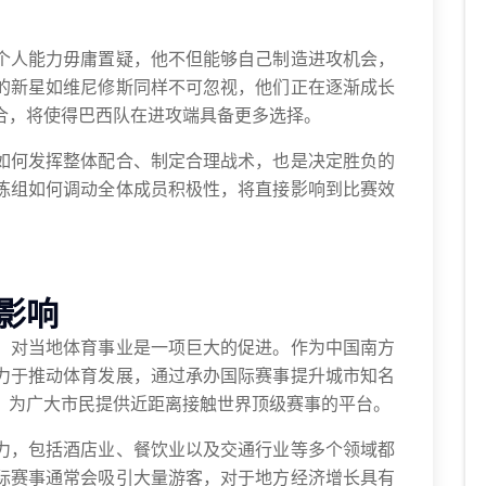
个人能力毋庸置疑，他不但能够自己制造进攻机会，
的新星如维尼修斯同样不可忽视，他们正在逐渐成长
合，将使得巴西队在进攻端具备更多选择。
如何发挥整体配合、制定合理战术，也是决定胜负的
练组如何调动全体成员积极性，将直接影响到比赛效
影响
，对当地体育事业是一项巨大的促进。作为中国南方
力于推动体育发展，通过承办国际赛事提升城市知名
，为广大市民提供近距离接触世界顶级赛事的平台。
力，包括酒店业、餐饮业以及交通行业等多个领域都
际赛事通常会吸引大量游客，对于地方经济增长具有