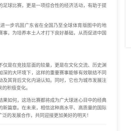
的足球比赛，更是一项综合性的经济活动，有助于提
将进一步巩固广东省在全国乃至全球体育版图中的地
赛事，为培养本土人才打下良好基础，从而促进中国
不仅是在竞技层面的较量，更是在文化交流、历史渊
加深的大环境下，这样的重要赛事能够有效联结不同
动及其背后文化内涵认知。同时，它也为城市发展注
来的积极变化。
结果如何，这场比赛都将成为广大球迷心目中的经典
的新篇章。在未来，相信这种高水平、高质量的国际
广泛的发展合作，共同迎接更加美好的明天！