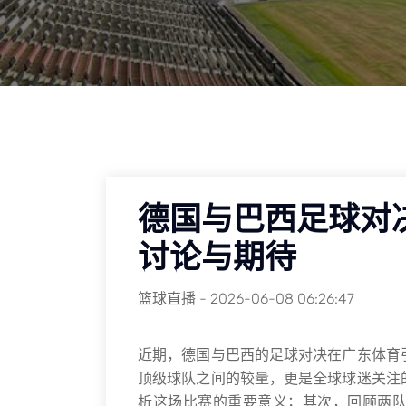
德国与巴西足球对
讨论与期待
篮球直播
-
2026-06-08 06:26:47
近期，德国与巴西的足球对决在广东体育
顶级球队之间的较量，更是全球球迷关注
析这场比赛的重要意义；其次，回顾两