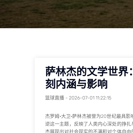
萨林杰的文学世界
刻内涵与影响
篮球直播
-
2026-07-01 11:22:15
杰罗姆·大卫·萨林杰被誉为20世纪最具
逆这一主题，反映了人类内心深处的挣扎
杰展现出对社会现实的不满和对个体自由