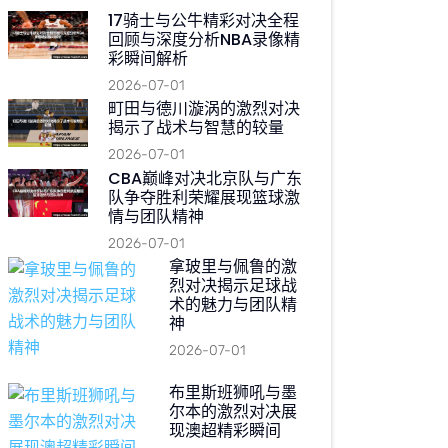
17骑士与公牛精彩对决全程
回顾与深度分析NBA录像精
彩瞬间解析
2026-07-01
町田与德川漩涡的激烈对决
揭示了战术与智慧的较量
2026-07-01
CBA巅峰对决北京队与广东
队争夺胜利荣耀展现篮球激
情与团队精神
2026-07-01
拿玻里与佩鲁的激
烈对决揭示足球战
术的魅力与团队精
神
2026-07-01
布里斯班狮吼与墨
尔本的激烈对决展
现澳超精彩瞬间