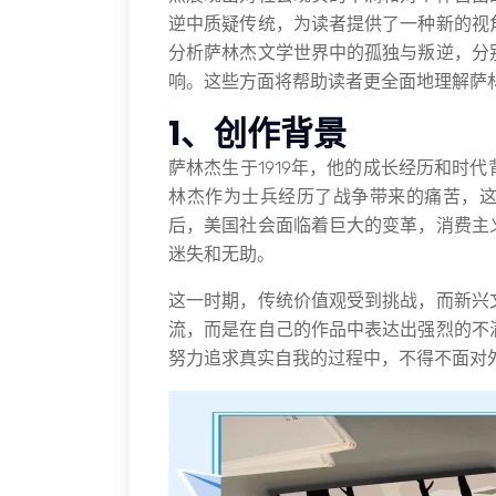
逆中质疑传统，为读者提供了一种新的视
分析萨林杰文学世界中的孤独与叛逆，分
响。这些方面将帮助读者更全面地理解萨
1、创作背景
萨林杰生于1919年，他的成长经历和时
林杰作为士兵经历了战争带来的痛苦，
后，美国社会面临着巨大的变革，消费主
迷失和无助。
这一时期，传统价值观受到挑战，而新兴
流，而是在自己的作品中表达出强烈的不
努力追求真实自我的过程中，不得不面对