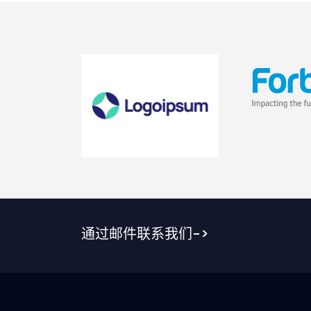
通过邮件联系我们->