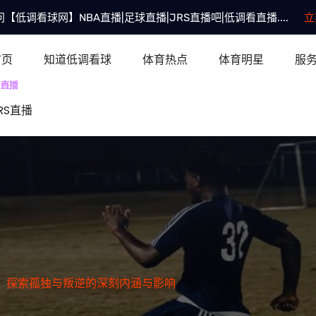
【低调看球网】NBA直播|足球直播|JRS直播吧|低调看直播....
立
首页
知道低调看球
体育热点
体育明星
服
RS直播
：探索孤独与叛逆的深刻内涵与影响