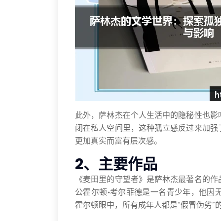
此外，萨林杰在个人生活中的隐秘性也影
闭在私人空间里，这种孤立感反过来加强
更加真实而富有层次感。
2、主要作品
《麦田里的守望者》是萨林杰最著名的作
公霍尔顿·考尔菲德是一名青少年，他因
霍尔顿眼中，所有成年人都是“假冒伪劣”