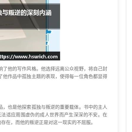
响了他的写作风格。他选择远离公众视野，将自己封
了他作品中孤独主题的表现，使得每一位角色都显得
品，也是他探索孤独与叛逆的重要载体。书中的主人
无法适应周围虚伪的成人世界而产生深深的不安。在
的存在，而他的叛逆正是对这一现实的不屈服。