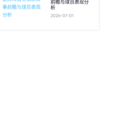
前瞻与球员表现分
析
2026-07-01