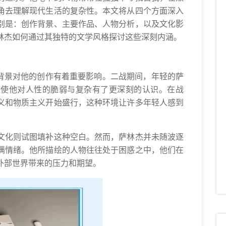
角去理解现代生活的复杂性。本文将从四个方面深入
别是：创作背景、主要作品、人物分析，以及文化影
林杰如何通过其独特的文学风格探讨这些深刻内涵。
代背景对他的创作有着重要影响。二战期间，年轻的萨
这使他对人性的脆弱与复杂有了更深刻的认识。在战
义和物质主义开始盛行，这种环境让许多年轻人感到
文化则试图填补这种空白。然而，萨林杰并未随波逐
满情绪。他所描绘的人物往往处于困惑之中，他们在
外部世界带来的压力和期望。