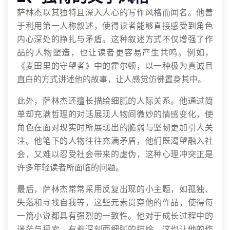
萨林杰以其独特且深入人心的写作风格而闻名。他善
于利用第一人称叙述，使得读者能够直接感受到角色
内心深处的挣扎与矛盾。这种叙述方式不仅增强了作
品的人物塑造，也让读者更容易产生共鸣。例如，
《麦田里的守望者》中的霍尔顿，以一种极为真诚且
直白的方式讲述他的故事，让人感觉仿佛置身其中。
此外，萨林杰还擅长描绘细腻的人际关系。他通过简
单却充满哲理的对话展现人物间微妙的情感变化，使
角色在面对现实时所展现出的脆弱与坚韧更加引人关
注。他笔下的人物往往充满矛盾，他们既渴望融入社
会，又难以忍受社会带来的虚伪，这种心理冲突正是
许多年轻读者所面临的问题。
最后，萨林杰常常采用反复出现的小主题，如孤独、
失落和寻找自我等，这些元素贯穿他的作品，使得每
一篇小说都具有强烈的一致性。他对于成长过程中的
迷茫与探索，有着深刻而细腻的描绘，这也让他的作