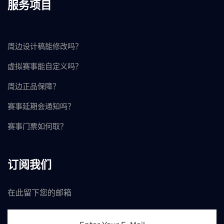
服务项目
周边设计稿能修改吗？
虚拟赛事能自定义吗？
周边正品保障？
赛事延期会通知吗？
赛事门票如何取？
订阅我们
在此留下您的邮箱