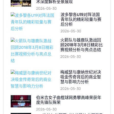
术深度解析全景展现
2026-05-30
波多黎各U19对阵法国
青年队的精彩较量与赛
后分析
2026-05-30
火箭队与雄鹿队激战回
顾2018年3月8日精彩比
赛视频分析与亮点总结
2026-05-30
梅威瑟与康纳世纪对决
吸金传奇背后的商业智
慧与影响力分析
2026-05-30
伯米吉女子曲棍球网勇攀高峰荣获年
度先锋队殊荣
2026-05-30