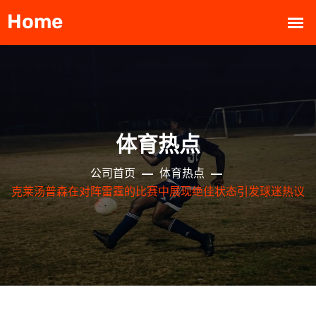
体育热点
公司首页
体育热点
克莱汤普森在对阵雷霆的比赛中展现绝佳状态引发球迷热议