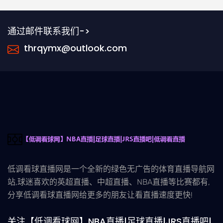
通过邮件联系我们->
thrqymx@outlook.com
低调看球直播网是一个全新的绿色无广告的体育直播导航网
站,球迷喜欢的英超直播、中超直播、NBA直播等比赛都有,
分享低调看球直播网给更多的朋友让看直播速度更快!
关注【低调看球网】NBA直播|足球直播|JRS直播吧|