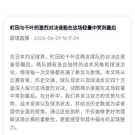
町田与千叶的激烈对决谁能在这场较量中笑到最后
篮球直播
-
2026-06-29 16:17:04
在日本的足球界，町田和千叶这两支球队的对决总是
备受瞩目。两队拥有各自独特的战术风格和球迷文
化，使得每一次交锋都充满了悬念与激情。本文将从
比赛背景、历史交锋、球队现状以及球迷反应四个方
面深入探讨这场激烈对决，试图揭示谁能在这场较量
中笑到最后。在分析中，我们将关注双方的优势与劣
势、战术安排以及球员状态，并结合历史数据为读者
提供全面的视角。通过这些剖析，不仅能够更好地理
解这场比赛的重要性，更能感受到其中蕴含的足球魅
力。