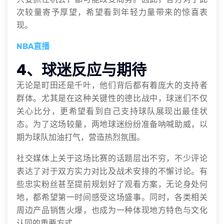
次较量寄予厚望，希望看到年轻力量带来的惊喜表
现。
NBA直播
4、球迷反应与期待
无论是町田还是千叶，他们背后都有着庞大的支持者
群体。尤其是在这种关键性的德比战中，球迷们不仅
关心比分，更希望看到自己支持球队展现出最佳状
态。为了这场较量，两地球迷纷纷准备呐喊助威，以
期为球队加油打气，营造热烈氛围。
社交媒体上关于这场比赛的话题层出不穷，不少评论
表达了对于双方实力对比及战术安排的不懈讨论。有
些忠实粉丝甚至提前规划好了观看方案，无论身处何
地，都希望第一时间感受这场盛事。同时，各类相关
周边产品销售火爆，也成为一种体现地方特色与文化
认同的重要方式。