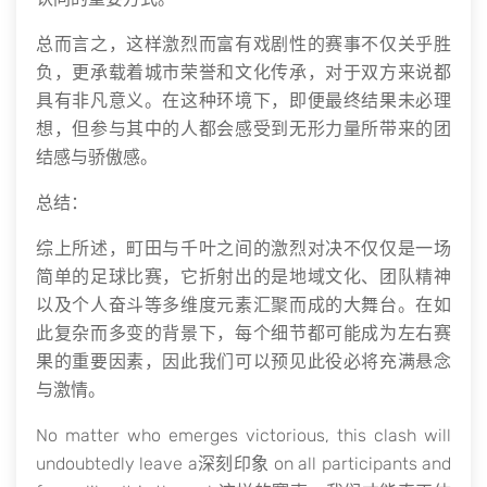
总而言之，这样激烈而富有戏剧性的赛事不仅关乎胜
负，更承载着城市荣誉和文化传承，对于双方来说都
具有非凡意义。在这种环境下，即便最终结果未必理
想，但参与其中的人都会感受到无形力量所带来的团
结感与骄傲感。
总结：
综上所述，町田与千叶之间的激烈对决不仅仅是一场
简单的足球比赛，它折射出的是地域文化、团队精神
以及个人奋斗等多维度元素汇聚而成的大舞台。在如
此复杂而多变的背景下，每个细节都可能成为左右赛
果的重要因素，因此我们可以预见此役必将充满悬念
与激情。
No matter who emerges victorious, this clash will
undoubtedly leave a深刻印象 on all participants and