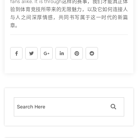
fans alike. It is through这样的赛事，我们才能真正体
验到体育竞技所带来的无限魅力，以及它如何连接人
与人之间深厚情感，共同书写属于这一时代的新篇
章。