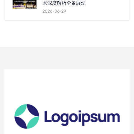
术深度解析全景展现
2026-06-29