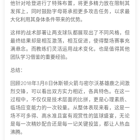
他针对哈登进行了特殊布置，将更多精力放在限制其
发挥上，同时鼓励字母哥承担更多攻击任务，以求最
大化利用其身体条件带来的优势。
这样的战术部署让两支球队都展现出了不同风格，但
最终结果却是相互激荡，相互促进，使得整场赛事充
满悬念。而教练们灵活运用战术变化，也是值得其他
团队学习借鉴的重要经验。
总结：
回顾2018年3月8日休斯顿火箭与密尔沃基雄鹿之间激
烈交锋，可以看出双方实力相近，各具特色。在这一
过程中，不仅仅是技术层面的比拼，更是心理素质、
临场应变能力的一次较量。从整体表现来看，这是一
场不可多得、高水准且富有观赏性的篮球盛宴，无论
是每一次精妙配合还是每一记关键投篮，都让人热血
沸腾。