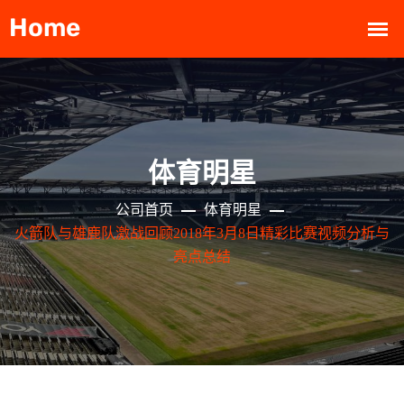
体育明星
公司首页
体育明星
火箭队与雄鹿队激战回顾2018年3月8日精彩比赛视频分析与
亮点总结