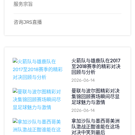
服务宗旨
咨询JRS直播
火箭队与雄鹿队在2017
至2018赛季的精彩对决
回顾与分析
2026-06-14
曼联与波尔图精彩对决
集锦回顾赛场瞬间尽显
足球魅力与激情
2026-06-14
拿加沙队与墨西哥美洲
队激战正酣谁能在这场
对决中笑到最后