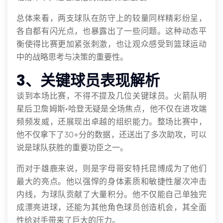
总体来看，两支球队在防守上的较量同样精彩纷呈，
各自都有闪光点，也暴露出了一些问题。这种动态平
衡使得比赛更加紧张刺激，也让观众感受到篮球运动
中的战略思考与决策的重要性。
3、关键球员表现解析
谈到本场比赛，不得不提及几位关键球员。火箭队明
星后卫詹姆斯·哈登无疑是全场焦点，他不仅在进攻端
频频发威，还展现出卓越的组织能力。整场比赛中，
他不仅拿下了30+分的数据，还送出了多次助攻，可以
说是球队获胜的重要功臣之一。
而对于雄鹿来说，则是字母哥安特托昆博成为了他们
最大的亮点。他以强悍的身体素质和敏捷性屡次冲击
内线，为球队贡献了大量积分。他不仅能自己单独完
成漂亮进球，还能为其他角色球员创造机会，其全面
性给对手带来了巨大的压力。