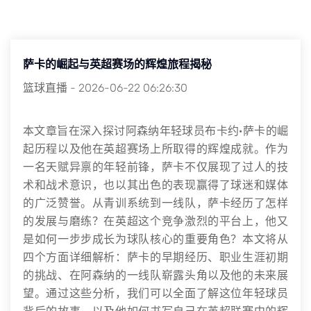
萨卡的崛起与英超赛场的辉煌旅程揭秘
篮球直播
-
2026-06-22 06:26:30
本文章旨在深入探讨阿森纳年轻球员布卡约·萨卡的崛
起历程以及他在英超赛场上所取得的辉煌成就。作为
一名天赋异禀的年轻前锋，萨卡不仅展现了过人的技
术和战术意识，也以其出色的表现赢得了球迷和媒体
的广泛赞誉。从青训系统到一线队，萨卡经历了怎样
的发展与磨练？在英超这个竞争激烈的平台上，他又
是如何一步步成长为球队核心的重要角色？本文将从
四个方面详细解析：萨卡的早期经历、职业生涯初期
的挑战、在阿森纳的一线队崭露头角以及他的未来展
望。通过这些分析，我们可以全面了解这位年轻球员