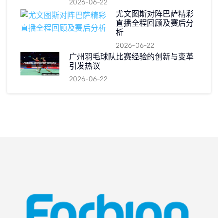
2026-06-22
尤文图斯对阵巴萨精彩
直播全程回顾及赛后分
析
2026-06-22
广州羽毛球队比赛经验的创新与变革
引发热议
2026-06-22