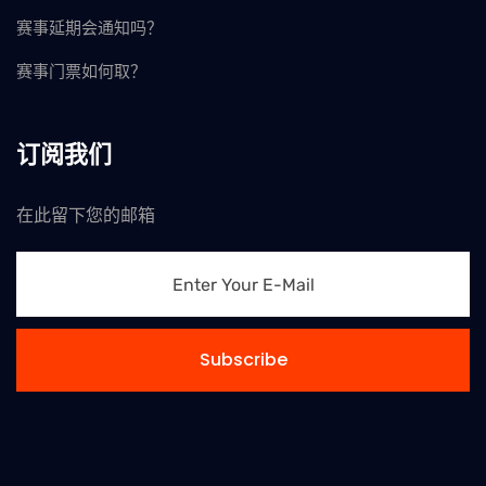
赛事延期会通知吗？
赛事门票如何取？
订阅我们
在此留下您的邮箱
Subscribe