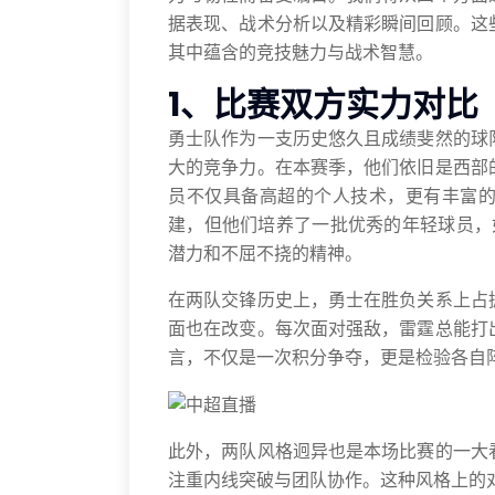
据表现、战术分析以及精彩瞬间回顾。这
其中蕴含的竞技魅力与战术智慧。
1、比赛双方实力对比
勇士队作为一支历史悠久且成绩斐然的球
大的竞争力。在本赛季，他们依旧是西部
员不仅具备高超的个人技术，更有丰富
建，但他们培养了一批优秀的年轻球员，如
潜力和不屈不挠的精神。
在两队交锋历史上，勇士在胜负关系上占
面也在改变。每次面对强敌，雷霆总能打
言，不仅是一次积分争夺，更是检验各自
此外，两队风格迥异也是本场比赛的一大
注重内线突破与团队协作。这种风格上的