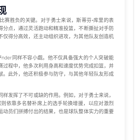
现
比赛胜负的关键。对于勇士来说，斯蒂芬·库里的表
得分点，通过灵活跑动和精准投篮，不断撕扯对手防
不仅得分高效，还主动组织进攻，为其他队友创造机
nder同样不容小觑。他不仅具备强大的个人突破能
赛过程中，他多次利用身高和速度优势完成扣篮，并
献。此外，他还积极参与防守，与其他年轻队友形成
同样发挥了不可或缺的作用。例如，对于勇士来说，
霆则依靠多名替补席上的选手轮换增援，以应对激烈
运动员们拼搏付出的结果，也是球队整体实力的重要