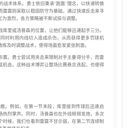
的战术体系。勇士依旧秉承“跑轰”理念，以快速转换
而雷霆则采取以稳固防守为基础，通过快速反击来寻
尤为激烈，各方策略被不断试探与调整。
找库里或汤普森的位置，让他们能够迅速起手三分。
，同时利用内线切入造成杀伤，从而获得更多罚球机
教练及时调整战术，使得场面愈发紧张刺激。
布置。勇士尝试用夹击来限制对手主要得分手，而雷
篮机会。这种战术博弈让整场比赛悬念迭起，也使得
了瘾。例如，在第一节末段，库里接到传球后迅速启
场热烈掌声。同时，汤普森也在外线频频发炮，多次
个时候，我们也看到雷霆不甘示弱，在第二节连续制