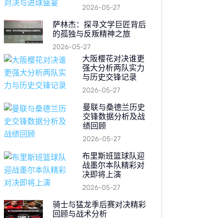
2026-05-27
萨林杰：探寻文学巨匠背后
的孤独与反叛精神之旅
2026-05-27
大阪樱花对决谁更
强大分析两队实力
与历史交锋记录
2026-05-27
曼联与桑德兰历史
交锋数据分析及战
绩回顾
2026-05-27
布里斯班篮球队迎
战墨尔本队精彩对
决即将上演
2026-05-27
骑士与猛龙季后赛对决精彩
回顾与战术分析