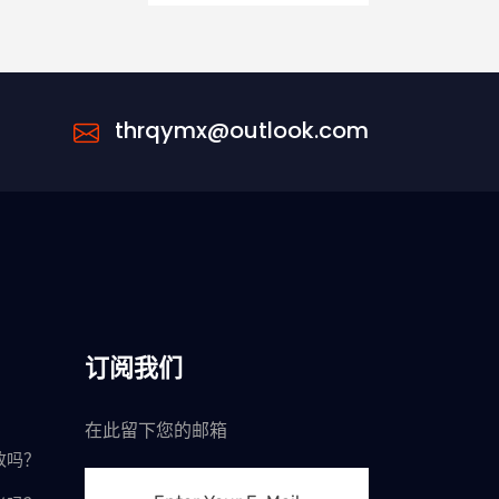
thrqymx@outlook.com
订阅我们
在此留下您的邮箱
改吗？